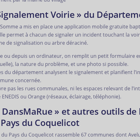
« Signalement Voirie » du Départe
 Somme a mis en place une application mobile gratuite bapt
 Elle permet à chacun de signaler un incident touchant la voi
me de signalisation ou arbre déraciné.
ou depuis un ordinateur, on remplit un petit formulaire en 
uelle), la nature du problème, et une photo si possible.
s du département analysent le signalement et planifient l’in
ommune concernée.
vre pas les rues communales, ni les espaces relevant de l’
ENEDIS ou Orange (réseaux, éclairage, téléphonie).
« DansMaRue » et autres outils d
ays du Coquelicot
 Pays du Coquelicot rassemble 67 communes dont Aveluy.