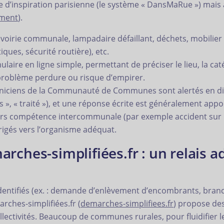
ue d’inspiration parisienne (le système « DansMaRue ») mais 
ement
).
voirie communale, lampadaire défaillant, déchets, mobilier
ques, sécurité routière), etc.
laire en ligne simple, permettant de préciser le lieu, la ca
 problème perdure ou risque d’empirer.
hniciens de la Communauté de Communes sont alertés en dire
rs », « traité »), et une réponse écrite est généralement appo
s compétence intercommunale (par exemple accident sur r
rigés vers l’organisme adéquat.
rches-simplifiées.fr : un relais a
dentifiés (ex. : demande d’enlèvement d’encombrants, bran
arches-simplifiées.fr (
demarches-simplifiees.fr
) propose des
collectivités. Beaucoup de communes rurales, pour fluidifier