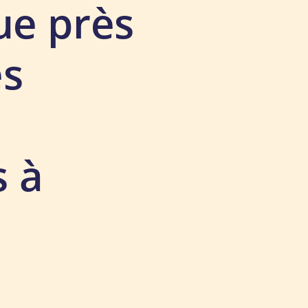
ue près
es
 à