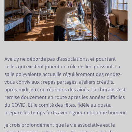
Aveluy ne déborde pas d’associations, et pourtant
celles qui existent jouent un rôle de lien puissant. La
salle polyvalente accueille régulièrement des rendez-
vous conviviaux : repas partagés, ateliers créatifs,
après-midi jeux ou réunions des aînés. La chorale s’est
remise doucement en route après les années difficiles
du COVID. Et le comité des fêtes, fidèle au poste,
prépare les temps forts avec rigueur et bonne humeur.
Je crois profondément que la vie associative est le