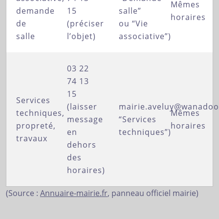
Mêmes
demande
15
salle”
horaires
de
(préciser
ou “Vie
salle
l’objet)
associative”)
03 22
74 13
15
Services
(laisser
mairie.aveluy@wanadoo
techniques,
Mêmes
message
“Services
propreté,
horaires
en
techniques”)
travaux
dehors
des
horaires)
(Source :
Annuaire-mairie.fr
, panneau officiel mairie)