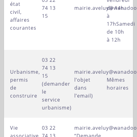
03 22
vendredi
état
74 13
mairie.aveluy@wanadoo
de 14h
civil,
15
à
affaires
17hSamedi
courantes
de 10h
à 12h
03 22
74 13
Urbanisme,
mairie.aveluy@wanadoo
15
permis
l’objet
Mêmes
(demander
de
dans
horaires
le
construire
l’email)
service
urbanisme)
Vie
03 22
mairie.aveluy@wanadoo
associative,
74 13
“Demande