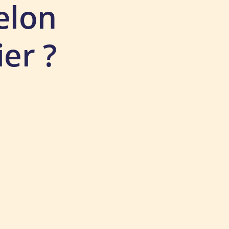
elon
er ?