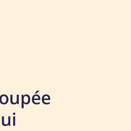
 coupée
Qui