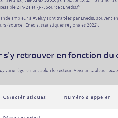
e la France) :
09 72 67 50 XX
(remplacer XX par le numéro de
essible 24h/24 et 7j/7. Source : Enedis.fr
ande ampleur à Aveluy sont traitées par Enedis, souvent en
s (source : Enedis, statistiques régionales 2022).
 s'y retrouver en fonction du 
luy varie légèrement selon le secteur. Voici un tableau récapi
Caractéristiques
Numéro à appeler