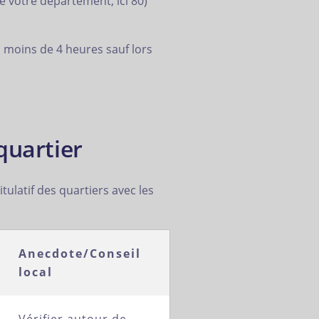
 votre département, ici 80)
 moins de 4 heures sauf lors
quartier
tulatif des quartiers avec les
Anecdote/Conseil
local